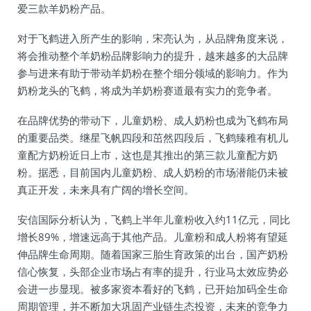
爱三款羊奶粉产品。
对于飞鹤进入所产生的影响，宋亮认为，从品牌角度来说，
将会推动整个羊奶粉品牌影响力的提升，越来越多的大品牌
参与进来有助于带动羊奶粉在整个细分领域的影响力。作为
奶粉龙头的飞鹤，将成为羊奶粉赛道最有实力的竞争者。
在品牌优势的带动下，儿童奶粉、成人奶粉也成为飞鹤布局
的重要品类。继星飞帆四段和茁然四段后，飞鹤臻稚有机儿
童配方奶粉近日上市，这也是其推出的第三款儿童配方奶
粉。据悉，目前国内儿童奶粉、成人奶粉的市场潜能仍未被
真正开发，未来具有广阔的增长空间。
安信国际分析认为，飞鹤上半年儿童粉收入约11亿元，同比
增长89%，增速远高于其他产品。儿童粉和成人粉将有望延
伸品牌生命周期。随着国家三胎生育政策的出台，国产奶粉
信心恢复，头部企业市场占有率的提升，行业马太效应势必
会进一步显现。被多家资本看好的飞鹤，已开始加码全生命
周期管理，并不断加大巩固产业链生态投资，未来的竞争力