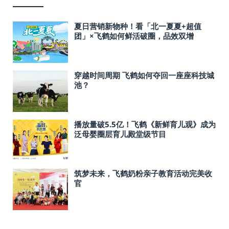
夏日营销新物种！看「北一夏夏+超值
团」×飞鹤如何鲜活破圈，品效双增
穿越时间周期 飞鹤如何夺回一座座科技城
池？
播放量破5.5亿！飞鹤《新鲜育儿观》成为
泛母婴圈层育儿殿堂级节目
筑梦未来，飞鹤奶粉亲子教育活动完美收
官