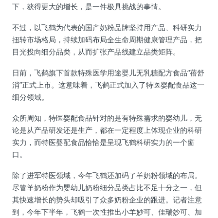
下，获得更大的增长，是一件极具挑战的事情。
不过，以飞鹤为代表的国产奶粉品牌坚持用产品、科研实力
扭转市场格局，持续加码布局全生命周期健康管理产品，把
目光投向细分品类，从而扩张产品线建立品类矩阵。
日前，飞鹤旗下首款特殊医学用途婴儿无乳糖配方食品“蓓舒
消”正式上市。这意味着，飞鹤正式加入了特医婴配食品这一
细分领域。
众所周知，特医婴配食品针对的是有特殊需求的婴幼儿，无
论是从产品研发还是生产，都在一定程度上体现企业的科研
实力，而特医婴配食品恰恰是呈现飞鹤科研实力的一个窗
口。
除了进军特医领域，今年飞鹤还加码了羊奶粉领域的布局。
尽管羊奶粉作为婴幼儿奶粉细分品类占比不足十分之一，但
其快速增长的势头却吸引了众多奶粉企业的跟进。记者注意
到，今年下半年，飞鹤一次性推出小羊妙可、佳瑞妙可、加