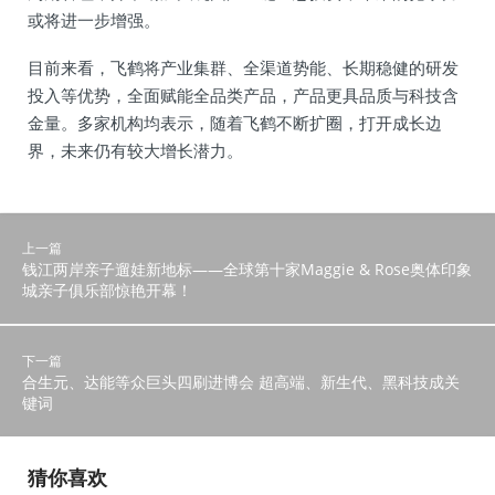
或将进一步增强。
目前来看，飞鹤将产业集群、全渠道势能、长期稳健的研发
投入等优势，全面赋能全品类产品，产品更具品质与科技含
金量。多家机构均表示，随着飞鹤不断扩圈，打开成长边
界，未来仍有较大增长潜力。
上一篇
钱江两岸亲子遛娃新地标——全球第十家Maggie & Rose奥体印象
城亲子俱乐部惊艳开幕！
下一篇
合生元、达能等众巨头四刷进博会 超高端、新生代、黑科技成关
键词
猜你喜欢