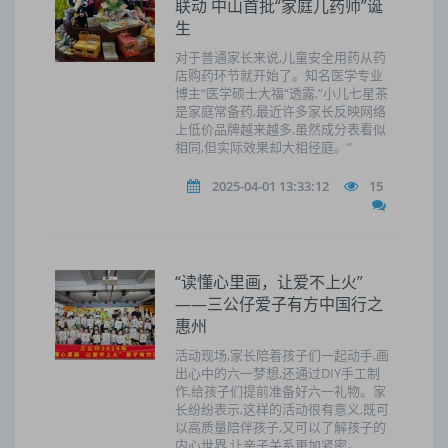
联动 中山首批“家庭儿药师”诞
生
对于普通家长来说,儿童安全用药从药
店购药环节就开始了。知名医学专业
博主“医学硕士大福“透露,“小儿七星茶
是家庭常备药,最近许多家长反映网络
上低价品牌越来越多,虽然成分表看似
相同,但实际效果却大相径庭。”
2025-04-01 13:33:12
15
“读懂心里画，让爱不上火”
——三公仔爱子有方中国行之
惠州
活动现场,家长陪着孩子们一起动手,画
出心中的六一梦想,还通过DIY手工制
作,给孩子们提前准备好六一礼物。家
长纷纷表示,这样的活动很有意义,既可
以高质量陪伴孩子,又可以了解孩子的
内心世界,让亲子关系更加紧密。