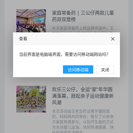
家庭常备药 | 三公仔两款儿童
药双双登榜
本次家庭常备药上榜品牌评选中，王
老吉药业“三公仔”有两款产品同时登
查看
榜，印证了“三公仔”在儿童用药领域的
专业积累，也强化了“三公仔”在消费者
心中的“家庭常备药”认知。
当前界面是电脑端界面，需要访问移动端网站吗？
2025-11-19 18:35:18
20
访问移动端
关闭
欢乐三公仔，全运“家”年华圆
满落幕，掀起亲子运动健康新
风潮
本次活动由王老吉药业携手健民医
药、妈妈网共同举办，吸引了众多亲
子家庭热情参与，以别开生面的方式
为全运健儿加油，共同传递健康、快
乐的家庭生活理念。