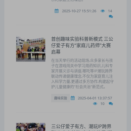
2025-10-27 15:51:26
14
首创趣味实验科普新模式 三公
仔爱子有方“家庭儿药师”大赛
启幕
在当天举行的活动现场,众多家长与孩
子在游戏闯关中学习用药知识,儿科专
家开展义诊与讲座,哪吒等IP潮玩跨界
联动传递健康理念,不仅为家庭育儿注
入科学力量,更通过多方协作,构建起守
护儿童健康的“社会共治”新范式。
2025-04-01 13:37:57
趣味实验
10
三公仔爱子有方、潮玩IP跨界