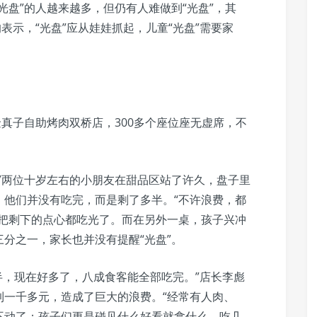
光盘”的人越来越多，但仍有人难做到“光盘”，其
表示，“光盘”应从娃娃抓起，儿童“光盘”需要家
金真子自助烤肉双桥店，300多个座位座无虚席，不
”两位十岁左右的小朋友在甜品区站了许久，盘子里
，他们并没有吃完，而是剩了多半。“不许浪费，都
起把剩下的点心都吃光了。而在另外一桌，孩子兴冲
分之一，家长也并没有提醒“光盘”。
一半，现在好多了，八成食客能全部吃完。”店长李彪
到一千多元，造成了巨大的浪费。“经常有人肉、
不动了；孩子们更是碰见什么好看就拿什么，吃几