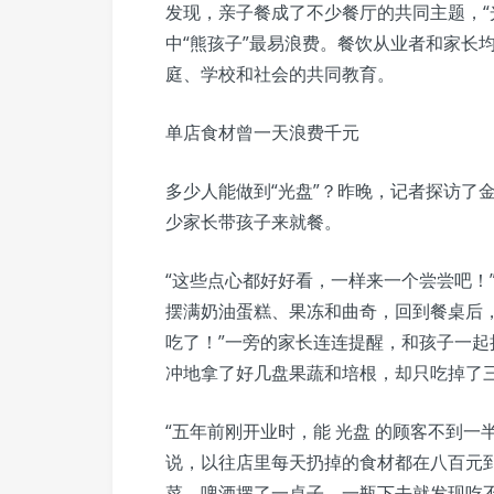
发现，亲子餐成了不少餐厅的共同主题，“
中“熊孩子”最易浪费。餐饮从业者和家长均
庭、学校和社会的共同教育。
单店食材曾一天浪费千元
多少人能做到“光盘”？昨晚，记者探访了
少家长带孩子来就餐。
“这些点心都好好看，一样来一个尝尝吧！
摆满奶油蛋糕、果冻和曲奇，回到餐桌后
吃了！”一旁的家长连连提醒，和孩子一
冲地拿了好几盘果蔬和培根，却只吃掉了三
“五年前刚开业时，能 光盘 的顾客不到
说，以往店里每天扔掉的食材都在八百元
菜、啤酒摆了一桌子，一瓶下去就发现吃