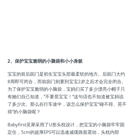
2、保护宝宝脆弱的小脑袋和小小身躯
宝宝的前后囟门是初生宝宝头部最柔软的地方。后囟门大约
8周即可闭合，而前囟门则要到宝宝2岁之后才会完全闭合。
为了保护宝宝脆弱的小脑袋，宝妈们买了多少漂亮小帽子只
有她们自己知道，“不要晃宝宝！”这句话也不知道被宝妈说
了多少次。那么在行车途中，该怎么保护宝宝“碰不得、晃不
得”的小脑袋呢？
Babyfirst灵犀采用了U形头枕设计，把宝宝的小脑袋牢牢固
定住，5cm的超厚EPS可以迅速减缓路面震动，头枕内部