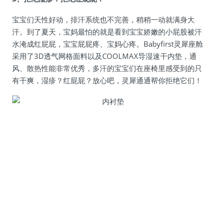
宝宝们天性好动，排汗系统也不完善，稍稍一动就满身大
汗。到了夏天，宝妈最怕的就是看到宝宝娇嫩的小屁股被汗
水淹成红屁屁，宝宝屁屁疼、宝妈心疼。Babyfirst灵犀座舱
采用了3D透气网格面料以及COOLMAX导湿速干内垫，通
风、散热性能非常优秀，多汗的宝宝们在座椅里感受到的只
有干爽，湿疹？红屁屁？放心吧，灵犀通通帮你拒绝它们！