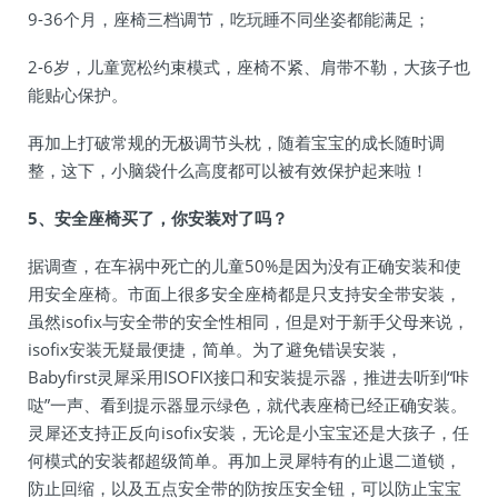
9-36个月，座椅三档调节，吃玩睡不同坐姿都能满足；
2-6岁，儿童宽松约束模式，座椅不紧、肩带不勒，大孩子也
能贴心保护。
再加上打破常规的无极调节头枕，随着宝宝的成长随时调
整，这下，小脑袋什么高度都可以被有效保护起来啦！
5、安全座椅买了，你安装对了吗？
据调查，在车祸中死亡的儿童50%是因为没有正确安装和使
用安全座椅。市面上很多安全座椅都是只支持安全带安装，
虽然isofix与安全带的安全性相同，但是对于新手父母来说，
isofix安装无疑最便捷，简单。为了避免错误安装，
Babyfirst灵犀采用ISOFIX接口和安装提示器，推进去听到“咔
哒”一声、看到提示器显示绿色，就代表座椅已经正确安装。
灵犀还支持正反向isofix安装，无论是小宝宝还是大孩子，任
何模式的安装都超级简单。再加上灵犀特有的止退二道锁，
防止回缩，以及五点安全带的防按压安全钮，可以防止宝宝