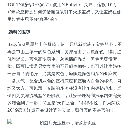
TOP1的适合0~7岁宝宝使用的Babyfirst灵犀，这款“10万
+”爆款座椅是如何凭借颜值吸引了众多宝妈，又让宝妈在使
用过程中忍不住“真香”的？
·颜粉的追求
Babyfirst灵犀的出色颜值，从一开始就虏获了宝妈的心，不
再是市面上单一的深色系列，灵犀推出了四款颜色：绯月红
优雅温柔、蓝色高冷稳重、灰色恬静温柔、紫金黑尊贵奢
华，既可以满足男女宝宝的不同颜色偏好，也可以让宝妈多
一份自己的选择。尤其是灰色，座舱是颜色稍深的亚麻灰，
非常大气，配合浅灰色的座椅底座和座舱内白色的标识，简
约又大方。可以双向安装的座椅并没有让车内拥挤起来，反
倒因为灵犀流线型的座舱设计，让安全座椅和汽车内饰完美
的结合到了一起，简直是“天作之合。”不得不说，作为荣获
2019德国红点产品设计奖的灵犀，颜值真的不是盖的！