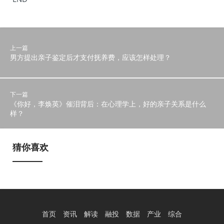
上一篇
男方提出亲子鉴定后才支付抚养费，应该怎样处理？
下一篇
《你好，李焕英》催泪背后：在心理学上，好的亲子关系是什么
样？
猜你喜欢
首页
资讯
解读
融投
数据
产业
综合