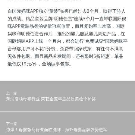
自国际妈咪APP独立“童装”品类已经过去3个月，取得了骄人
的成绩。精品童装品牌“明德任责”连续3个月一直蝉联国际妈
咪APP童装品类的销量冠军位置，而且复购率非常高，国际
妈咪和明德任责合作后，推出的婴儿服及婴儿周边产品，在
国际妈咪APP上线一个月内，都会进行“免费试穿”国际妈咪平
台母婴用户可不花1分钱，免费带回家试穿，有任何不满意
无条件包退。而且新品首发期间，还有限时5折钜惠，单品
最低仅19元/件，全场纵享包邮。
上一篇
亲润引领母婴行业 荣获金麦年度品质美妆个护奖
下一篇
惊爆！母婴微商行业面临洗牌，海外母婴品牌强势进军