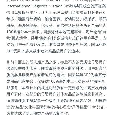
Internationnal Logistics & Trade GmbH共同成立的严谨高
信用母婴服务平台，致力于全球母婴用品海淘直邮服务已8
年多，涵盖海外奶粉、辅食营养、婴幼用品、纸尿裤、孕妈
用品、海外保健品、化妆品、厨房生活用品等所有产品均为
100%海外本土原版，同步海外本地商超零售，海外仓储“自
营”模式经营，采用“海外直邮”高诚信方式送达用户手足，支
持为用户开具海外发票。随着母婴消费不断升级，国际妈咪
APP受到了越来越多追求高品质用户的追捧。
目前市面上的婴儿服产品众多，参差不齐的品质让母婴用户
选购起来颇为头疼，随着母婴消费不断的升级，用户对高品
质的婴儿服类产品有着迫切的需求。国际妈咪APP为垂直母
婴用品电商平台，仅提供100%海外本土母婴用品的海淘直
邮服务，本身针对的就是对品质有一定要求的中高层次母婴
用户群体，这部分的母婴用户群体对品质的敏感度非常高，
而明德任责本身就是一个极具工匠精神的童装品牌，明德任
责的“精品”文化与国际妈咪的核心理念“只做精品”非常契合，
为此达成了婴儿服类产品的监制合作。