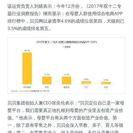
该运营负责人刘婧表示：今年12月份，《2017年双十二专
题行业洞察报告》继而显示：在母婴人群使用综合电商APP
排行榜中，贝贝网以渗透率4.6%的成绩位居第四，天猫则已
3.5%的成绩排名第五。
贝贝集团创始人兼CEO张良伦表示：“贝贝定位自己是一家母
婴平台，我们需要真正地扎根到母婴的产业里去创造产业价
值。” 他表示，母婴平台将从两个方面创造产业价值。第
一，除了原有零售之外，贝贝会深入早教、亲子、育儿等领
域；第二，在零售产业上，深入产业链，不仅从流量运营