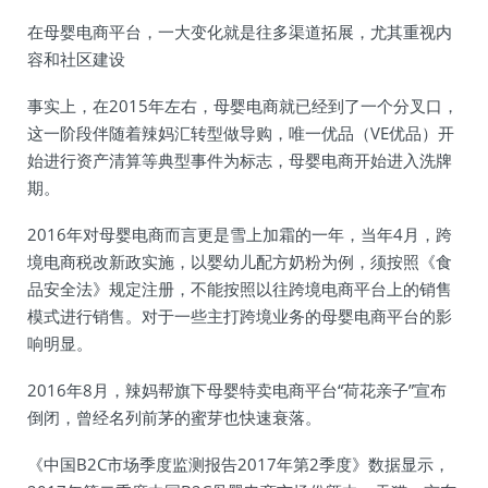
在母婴电商平台，一大变化就是往多渠道拓展，尤其重视内
容和社区建设
事实上，在2015年左右，母婴电商就已经到了一个分叉口，
这一阶段伴随着辣妈汇转型做导购，唯一优品（VE优品）开
始进行资产清算等典型事件为标志，母婴电商开始进入洗牌
期。
2016年对母婴电商而言更是雪上加霜的一年，当年4月，跨
境电商税改新政实施，以婴幼儿配方奶粉为例，须按照《食
品安全法》规定注册，不能按照以往跨境电商平台上的销售
模式进行销售。对于一些主打跨境业务的母婴电商平台的影
响明显。
2016年8月，辣妈帮旗下母婴特卖电商平台“荷花亲子”宣布
倒闭，曾经名列前茅的蜜芽也快速衰落。
《中国B2C市场季度监测报告2017年第2季度》数据显示，