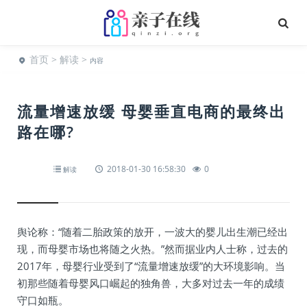
首页
>
解读
>
内容
流量增速放缓 母婴垂直电商的最终出
路在哪?
2018-01-30 16:58:30
0
解读
舆论称：“随着二胎政策的放开，一波大的婴儿出生潮已经出
现，而母婴市场也将随之火热。”然而据业内人士称，过去的
2017年，母婴行业受到了“流量增速放缓”的大环境影响。当
初那些随着母婴风口崛起的独角兽，大多对过去一年的成绩
守口如瓶。