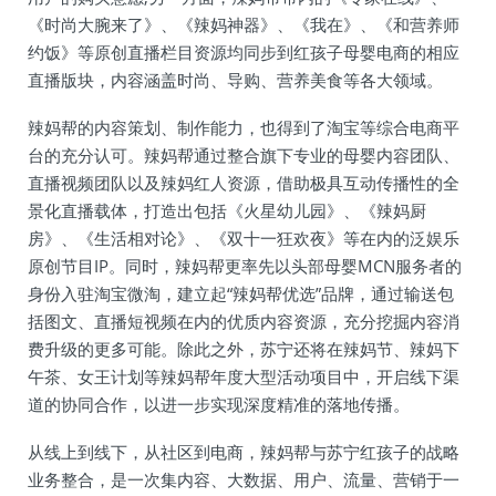
《时尚大腕来了》、《辣妈神器》、《我在》、《和营养师
约饭》等原创直播栏目资源均同步到红孩子母婴电商的相应
直播版块，内容涵盖时尚、导购、营养美食等各大领域。
辣妈帮的内容策划、制作能力，也得到了淘宝等综合电商平
台的充分认可。辣妈帮通过整合旗下专业的母婴内容团队、
直播视频团队以及辣妈红人资源，借助极具互动传播性的全
景化直播载体，打造出包括《火星幼儿园》、《辣妈厨
房》、《生活相对论》、《双十一狂欢夜》等在内的泛娱乐
原创节目IP。同时，辣妈帮更率先以头部母婴MCN服务者的
身份入驻淘宝微淘，建立起“辣妈帮优选”品牌，通过输送包
括图文、直播短视频在内的优质内容资源，充分挖掘内容消
费升级的更多可能。除此之外，苏宁还将在辣妈节、辣妈下
午茶、女王计划等辣妈帮年度大型活动项目中，开启线下渠
道的协同合作，以进一步实现深度精准的落地传播。
从线上到线下，从社区到电商，辣妈帮与苏宁红孩子的战略
业务整合，是一次集内容、大数据、用户、流量、营销于一