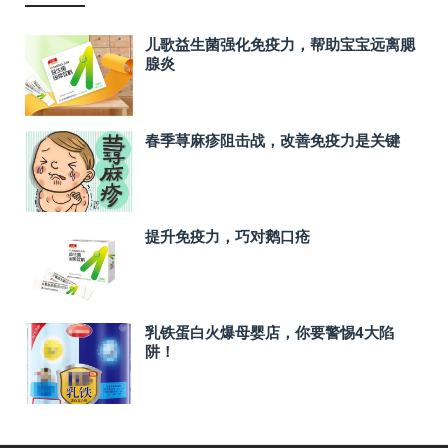
儿歌益生菌强化免疫力，帮助宝宝远离腮
腺炎
春季荨麻疹阻击战，改善免疫力是关键
提升免疫力，巧对鹅口疮
乳铁蛋白火爆母婴店，你要警惕4大陷
阱！