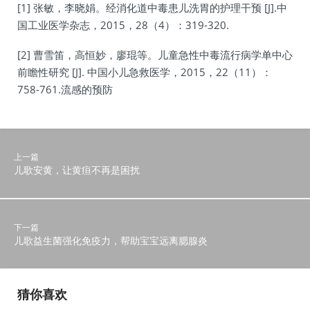
[1] 张敏，李晓娟。经消化道中毒患儿洗胃的护理干预 [J].中
国工业医学杂志，2015，28（4）：319-320.
[2] 曹雪笛，高恒妙，廖琨等。儿童急性中毒流行病学单中心
前瞻性研究 [J]. 中国小儿急救医学，2015，22（11）：
758-761.流感的预防
上一篇
儿歌安黄，让黄疸不再是困扰
下一篇
儿歌益生菌强化免疫力，帮助宝宝远离腮腺炎
猜你喜欢